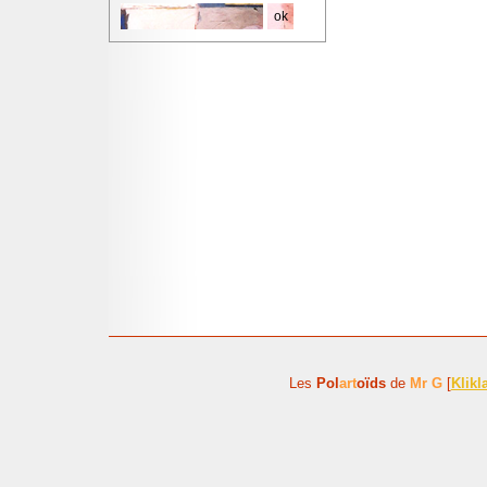
Les
Pol
art
oïds
de
Mr G
[
Klikl