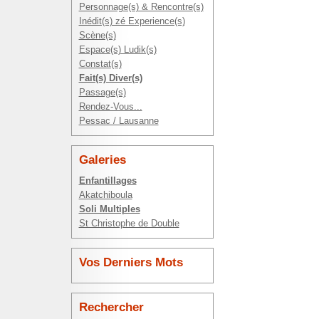
Personnage(s) & Rencontre(s)
Inédit(s) zé Experience(s)
Scène(s)
Espace(s) Ludik(s)
Constat(s)
Fait(s) Diver(s)
Passage(s)
Rendez-Vous...
Pessac / Lausanne
Galeries
Enfantillages
Akatchiboula
Soli Multiples
St Christophe de Double
Vos Derniers Mots
Rechercher