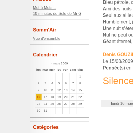
B
leu pétrole, 
Mot à Mots...
A
mi des nuits 
10 minutes de Solo de Mr G
S
eul aux aill
H
umblement, j
U
ne nuit s’ét
Somm'Air
N
ul ne peut ou
Vue d'ensemble
G
éant éternel
Denis GOUZi
Calendrier
Le 15/03/2009
«
mars 2009
Pensée
(s) en
lun
mar
mer
jeu
ven
sam
dim
1
Silenc
2
3
4
5
6
7
8
9
10
11
12
13
14
15
16
17
18
19
20
21
22
lundi 16 mar
23
24
25
26
27
28
29
30
31
Catégories