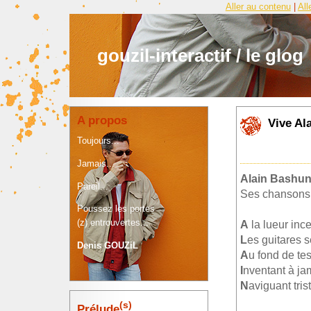
Aller au contenu
|
All
gouzil-interactif / le glog
A propos
Vive Al
Toujours...
Jamais...
Alain Bashu
Pareil...
Ses chansons r
Poussez les portes
(z) entrouvertes...
A
la lueur inc
L
es guitares s
Denis GOUZiL
A
u fond de tes
I
nventant à ja
N
aviguant trist
(s)
Prélude